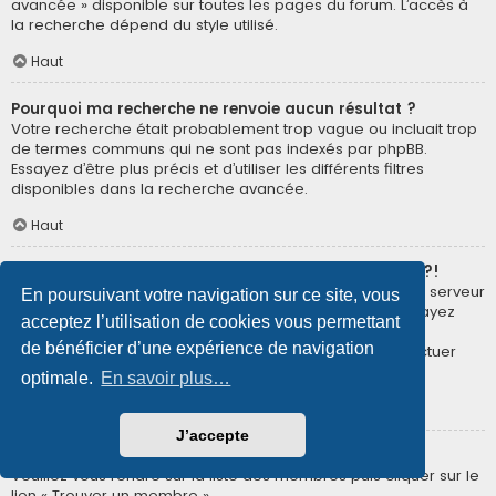
avancée » disponible sur toutes les pages du forum. L’accès à
la recherche dépend du style utilisé.
Haut
Pourquoi ma recherche ne renvoie aucun résultat ?
Votre recherche était probablement trop vague ou incluait trop
de termes communs qui ne sont pas indexés par phpBB.
Essayez d’être plus précis et d’utiliser les différents filtres
disponibles dans la recherche avancée.
Haut
Pourquoi ma recherche renvoie à une page blanche ?!
Votre recherche a renvoyé trop de résultats pour que le serveur
En poursuivant votre navigation sur ce site, vous
puisse les afficher. Utilisez la recherche avancée et essayez
acceptez l’utilisation de cookies vous permettant
d’être plus précis dans les termes employés et dans la
de bénéficier d’une expérience de navigation
sélection des forums dans lesquels vous souhaitez effectuer
une recherche.
optimale.
En savoir plus…
Haut
J’accepte
Comment puis-je rechercher des membres ?
Veuillez vous rendre sur la liste des membres puis cliquer sur le
lien « Trouver un membre ».