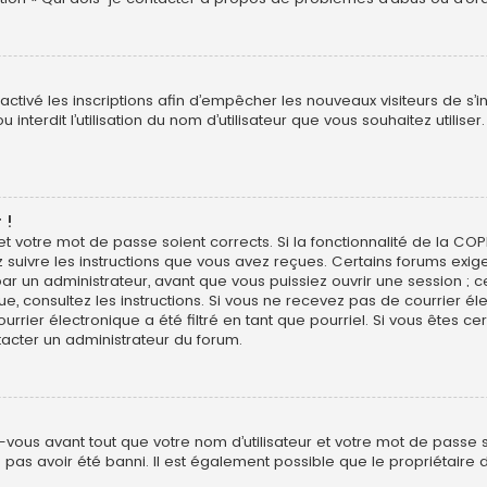
sactivé les inscriptions afin d’empêcher les nouveaux visiteurs de s’
interdit l’utilisation du nom d’utilisateur que vous souhaitez utiliser
 !
 et votre mot de passe soient corrects. Si la fonctionnalité de la CO
z suivre les instructions que vous avez reçues. Certains forums exig
r un administrateur, avant que vous puissiez ouvrir une session ; ce
ique, consultez les instructions. Si vous ne recevez pas de courrier
rier électronique a été filtré en tant que pourriel. Si vous êtes ce
tacter un administrateur du forum.
vous avant tout que votre nom d’utilisateur et votre mot de passe soi
pas avoir été banni. Il est également possible que le propriétaire d