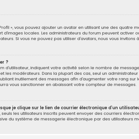
Profil », vous pouvez ajouter un avatar en utilisant une des quatre mé
ert d’images locales. Les administrateurs du forum peuvent activer o
isateurs. Si vous ne pouvez pas utiliser d’avatars, nous vous invitons
er ?
 d’utilisateur, indiquent votre activité selon le nombre de message
 et les modérateurs. Dans la plupart des cas, seul un administrateu
bliant inutilement des messages afin d’augmenter votre rang sur 
urra vous sanctionner en abaissant votre compteur de messages.
e je clique sur le lien de courrier électronique d’un utilisate
é, seuls les utilisateurs inscrits peuvent envoyer des courriers électr
ive du système de messagerie électronique par des utilisateurs mal