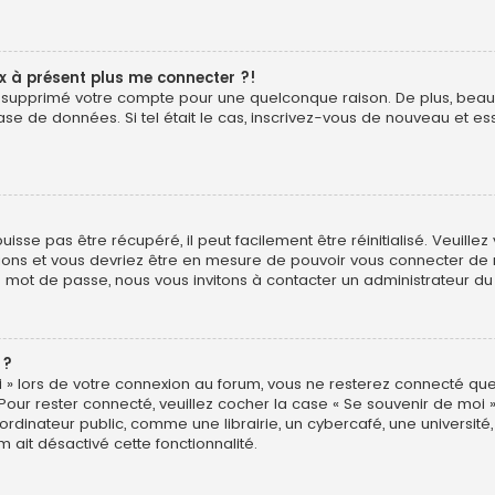
ux à présent plus me connecter ?!
é ou supprimé votre compte pour une quelconque raison. De plus, b
ur base de données. Si tel était le cas, inscrivez-vous de nouveau et
sse pas être récupéré, il peut facilement être réinitialisé. Veuillez
uctions et vous devriez être en mesure de pouvoir vous connecter d
e mot de passe, nous vous invitons à contacter un administrateur du
 ?
 » lors de votre connexion au forum, vous ne resterez connecté que
 Pour rester connecté, veuillez cocher la case « Se souvenir de moi 
ateur public, comme une librairie, un cybercafé, une université, e
m ait désactivé cette fonctionnalité.