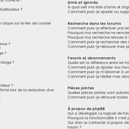
as correcte !
Amis et ignorés
À quoi sert ma liste d’amis et d’ig
utilisateur ?
Comment puis-je ajouter ou suppri
lique sur le lien de courrier
Recherche dans les forums
Comment puis-je effectuer une r
Pourquoi ma recherche ne renvoie
Pourquoi ma recherche renvoie à
Comment puis-je rechercher des
onse ?
Comment puis-je retrouver mes pr
?
ge ?
Favoris et abonnements
ondage ?
Quelle est la différence entre les 
?
Comment puis-je ajouter aux favo
Comment puis-je m’abonner à un 
Comment puis-je résilier mes ab
ateur ?
Pièces jointes
fiché lors de la rédaction d’un
Quelles pièces jointes sont autori
Comment puis-je retrouver toutes 
?
À propos de phpBB
Qui a développé ce logiciel de fo
Pourquoi la fonctionnalité X n’est
Qui dois-je contacter à propos de
forum ?