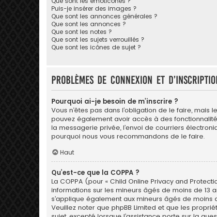
Que sont les émoticônes ?
Puis-je insérer des images ?
Que sont les annonces générales ?
Que sont les annonces ?
Que sont les notes ?
Que sont les sujets verrouillés ?
Que sont les icônes de sujet ?
Problèmes de connexion et d’inscriptio
Pourquoi ai-je besoin de m’inscrire ?
Vous n’êtes pas dans l’obligation de le faire, mais l
pouvez également avoir accès à des fonctionnalités s
la messagerie privée, l’envoi de courriers électroniqu
pourquoi nous vous recommandons de le faire.
Haut
Qu’est-ce que la COPPA ?
La COPPA (pour « Child Online Privacy and Protectio
informations sur les mineurs âgés de moins de 13 a
s’applique également aux mineurs âgés de moins de 1
Veuillez noter que phpBB Limited et que les propri
sujet, excepté lorsque l’assistance porte sur la qu