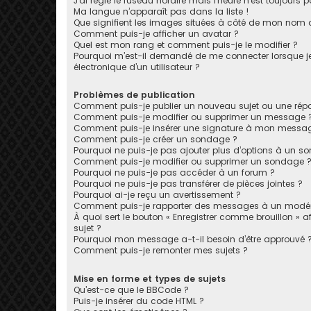
J’ai réglé le fuseau horaire mais l’heure n’est toujours p
Ma langue n’apparaît pas dans la liste !
Que signifient les images situées à côté de mon nom d’
Comment puis-je afficher un avatar ?
Quel est mon rang et comment puis-je le modifier ?
Pourquoi m’est-il demandé de me connecter lorsque je c
électronique d’un utilisateur ?
Problèmes de publication
Comment puis-je publier un nouveau sujet ou une rép
Comment puis-je modifier ou supprimer un message 
Comment puis-je insérer une signature à mon messa
Comment puis-je créer un sondage ?
Pourquoi ne puis-je pas ajouter plus d’options à un s
Comment puis-je modifier ou supprimer un sondage 
Pourquoi ne puis-je pas accéder à un forum ?
Pourquoi ne puis-je pas transférer de pièces jointes ?
Pourquoi ai-je reçu un avertissement ?
Comment puis-je rapporter des messages à un modér
À quoi sert le bouton « Enregistrer comme brouillon » af
sujet ?
Pourquoi mon message a-t-il besoin d’être approuvé 
Comment puis-je remonter mes sujets ?
Mise en forme et types de sujets
Qu’est-ce que le BBCode ?
Puis-je insérer du code HTML ?