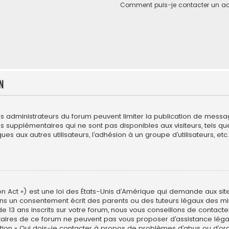
Comment puis-je contacter un ad
n
es administrateurs du forum peuvent limiter la publication de messages
upplémentaires qui ne sont pas disponibles aux visiteurs, tels que l
es aux autres utilisateurs, l’adhésion à un groupe d’utilisateurs, etc. 
n Act ») est une loi des États-Unis d’Amérique qui demande aux site
ns un consentement écrit des parents ou des tuteurs légaux des min
3 ans inscrits sur votre forum, nous vous conseillons de contacter 
étaires de ce forum ne peuvent pas vous proposer d’assistance léga
estion « Qui dois-je contacter à propos de problèmes d’abus ou d’ord