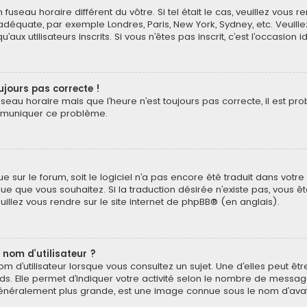
n fuseau horaire différent du vôtre. Si tel était le cas, veuillez vous 
 adéquate, par exemple Londres, Paris, New York, Sydney, etc. Veuil
ux utilisateurs inscrits. Si vous n’êtes pas inscrit, c’est l’occasion i
oujours pas correcte !
useau horaire mais que l’heure n’est toujours pas correcte, il est pr
ommuniquer ce problème.
ngue sur le forum, soit le logiciel n’a pas encore été traduit dans v
langue que vous souhaitez. Si la traduction désirée n’existe pas, vou
euillez vous rendre sur
le site internet de phpBB
® (en anglais).
 nom d’utilisateur ?
 d’utilisateur lorsque vous consultez un sujet. Une d’elles peut ê
ds. Elle permet d’indiquer votre activité selon le nombre de messa
e, généralement plus grande, est une image connue sous le nom d’ava